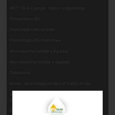
MCT OIL K Caprylic Capric triglyceride
Polisorbato 80
Polisorbato 80 Kosher
Polisorbato 80 Palm Free
Monolaurina (sólida y líquida)
Monobutirina (sólida y líquida)
Tributirina
Mono - and Ddiglycerides of Fatty Acids
Esteres de Ácido Acético de mono y
Digliceridos
Esteres de Ácido Láctico de mono y