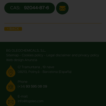
CAS:
92044-87-6
< BACK
BG OLEOCHEMICALS, S.L.
Sitemap
-
Cookies policy
-
Legal disclaimer and privacy policy
Web design Anunzia
C/ Tramuntana , 19 nave
08213, Polinyà - Barcelona (España)
Phone
(+34)
93 595 08 09
E-mail:
info@bgoleo.com