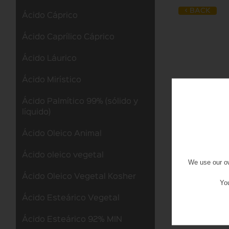
< BACK
Ácido Cáprico
Ácido Caprílico Cáprico
Ácido Láurico
Ácido Mirístico
Ácido Palmítico 99% (sólido y
líquido)
Ácido Oleico Animal
Ácido oleico vegetal
We use our ow
Ácido Oleico Vegetal Kosher
You
Ácido Esteárico Vegetal
Ácido Esteárico 92% MIN