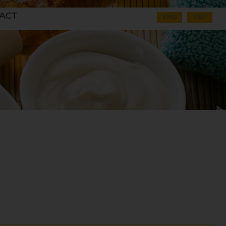
ACT
ENG
ESP