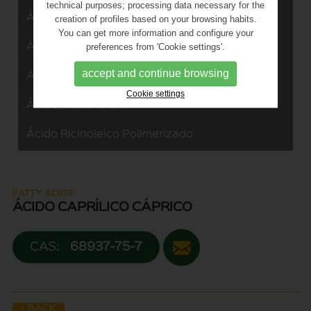
technical purposes; processing data necessary for the
Ácido Graso Girasol
creation of profiles based on your browsing habits.
You can get more information and configure your
Ácido graso soja
preferences from 'Cookie settings'.
accept and continue browsing
Ácido 12 Hidroxi Esteárico
Cookie settings
Ácido Ricinoleico
Ácido Ricinoleico Polimerizado
FATTY ACIDS
ÁCIDO CAPRÍLICO CÁPRICO
CAS:
68937-75-7
< BACK