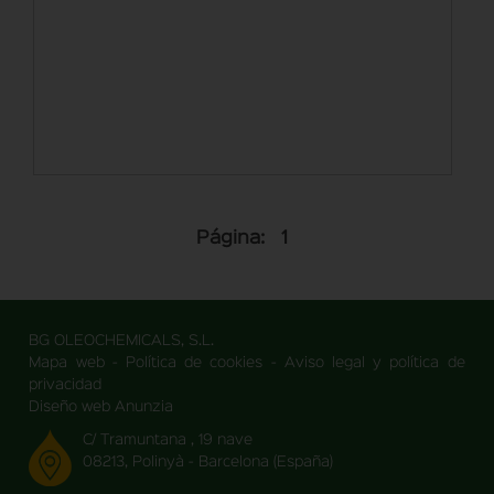
Página:
1
BG OLEOCHEMICALS, S.L.
Mapa web
-
Política de cookies
-
Aviso legal y política de
privacidad
Diseño web Anunzia
C/ Tramuntana , 19 nave
08213, Polinyà - Barcelona (España)